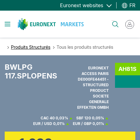
Aller
Euronext websites
FR
au
contenu
Toggle navigation
Rechercher
principal
Produits Structurés
Tous les produits structurés
BWLPG
EURONEXT
AH81S
117.SPLOPENS
ACCESS PARIS
DE000FE44451 -
STRUCTURED
PRODUCT
SOCIETE
GENERALE
EFFEKTEN GMBH
CAC 40
0,03%
SBF 120
0,05%
EUR / USD
0,01%
EUR / GBP
0,01%