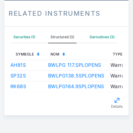
RELATED INSTRUMENTS
Securities (1)
Structured (3)
Derivatives (3)
SYMBOLE
NOM
TYPE INS
AH81S
BWLPG 117.SPLOPENS
Warrants/
SP32S
BWLPG138.5SPLOPENS
Warrants/
RK68S
BWLPG164.9SPLOPENS
Warrants/
Details