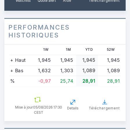
Watchlist
Quote alert
Aide
Téléchargement
PERFORMANCES
HISTORIQUES
1W
1M
YTD
52W
+ Haut
1,945
1,945
1,945
1,945
+ Bas
1,632
1,303
1,089
1,089
%
-0,97
25,74
28,91
28,91
Mise à jour
05/08/2026 17:30
Details
Téléchargement
CEST