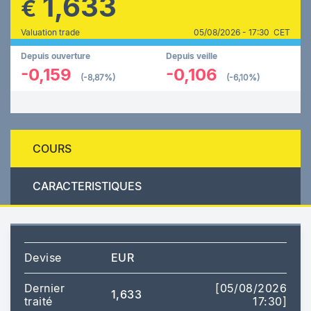
1,633
€
Valuation trade
05/08/2026 - 17:30 CET
Depuis ouverture
Depuis veille
-0,159
-0,106
(-8,87%)
(-6,10%)
COURS
CARACTERISTIQUES
Devise
EUR
Dernier
[05/08/2026
1,633
traité
17:30]