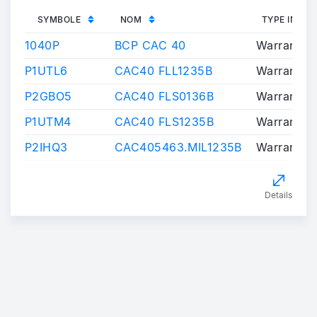
SYMBOLE
NOM
TYPE INST
1040P
BCP CAC 40
Warrants/C
P1UTL6
CAC40 FLL1235B
Warrants/C
P2GBO5
CAC40 FLS0136B
Warrants/C
P1UTM4
CAC40 FLS1235B
Warrants/C
P2IHQ3
CAC405463.MIL1235B
Warrants/C
Details