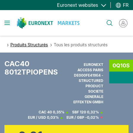
Aller
Euronext websites
FR
au
contenu
Toggle navigation
Rechercher
principal
Produits Structurés
Tous les produits structurés
CAC40
EURONEXT
0Q10S
8012TPIOPENS
ACCESS PARIS
DE000FE419E4 -
STRUCTURED
PRODUCT
SOCIETE
GENERALE
EFFEKTEN GMBH
CAC 40
0,35%
SBF 120
0,32%
EUR / USD
0,03%
EUR / GBP
-0,02%