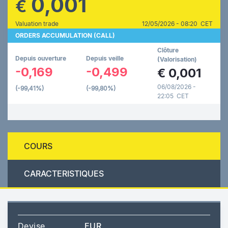
0,001
€
Valuation trade
12/05/2026 - 08:20 CET
ORDERS ACCUMULATION (CALL)
Clôture
Depuis ouverture
Depuis veille
(Valorisation)
-0,169
-0,499
€
0,001
06/08/2026 -
(-99,41%)
(-99,80%)
22:05 CET
COURS
CARACTERISTIQUES
Devise
EUR