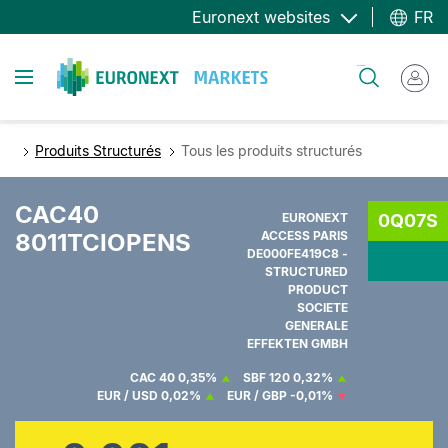
Aller
Euronext websites
FR
au
contenu
Toggle navigation
Rechercher
principal
Produits Structurés
Tous les produits structurés
CAC40
EURONEXT
0Q07S
8011TCIOPENS
ACCESS PARIS
DE000FE419C8 -
STRUCTURED
PRODUCT
SOCIETE
GENERALE
EFFEKTEN GMBH
CAC 40
0,35%
SBF 120
0,32%
EUR / USD
0,02%
EUR / GBP
-0,01%