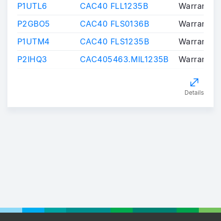
P1UTL6
CAC40 FLL1235B
Warrants/C
P2GBO5
CAC40 FLS0136B
Warrants/C
P1UTM4
CAC40 FLS1235B
Warrants/C
P2IHQ3
CAC405463.MIL1235B
Warrants/C
Details