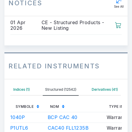
NOTICES
See All
01 Apr
CE - Structured Products -
2026
New Listing
RELATED INSTRUMENTS
Indices (1)
Structured (12542)
Derivatives (41)
SYMBOLE
NOM
TYPE INST
1040P
BCP CAC 40
Warrants/C
P1UTL6
CAC40 FLL1235B
Warrants/C