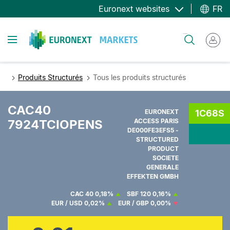
Aller
Euronext websites
FR
au
contenu
Toggle navigation
Rechercher
principal
Produits Structurés
Tous les produits structurés
CAC40
EURONEXT
1C68S
7924TCIOPENS
ACCESS PARIS
DE000FE3EFS5 -
STRUCTURED
PRODUCT
SOCIETE
GENERALE
EFFEKTEN GMBH
CAC 40
0,18%
SBF 120
0,16%
EUR / USD
0,02%
EUR / GBP
0,00%