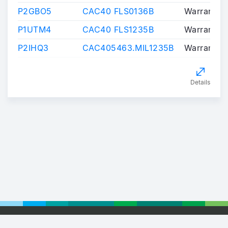
P2GBO5
CAC40 FLS0136B
Warrants/C
P1UTM4
CAC40 FLS1235B
Warrants/C
P2IHQ3
CAC405463.MIL1235B
Warrants/C
Details