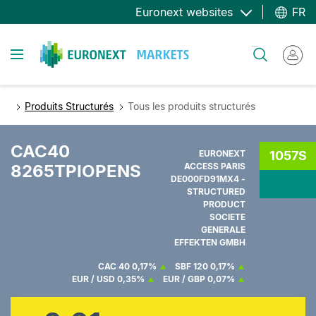
Aller
Euronext websites
FR
au
contenu
Toggle navigation
Rechercher
principal
Produits Structurés
Tous les produits structurés
CAC40
EURONEXT
1057S
8265TPIOPENS
ACCESS PARIS
DE000FD91MX4 -
STRUCTURED
PRODUCT
SOCIETE
GENERALE
EFFEKTEN GMBH
CAC 40
0,17%
SBF 120
0,17%
EUR / USD
0,35%
EUR / GBP
0,07%