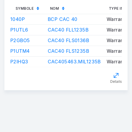
SYMBOLE
NOM
TYPE INST
1040P
BCP CAC 40
Warrants/C
P1UTL6
CAC40 FLL1235B
Warrants/C
P2GBO5
CAC40 FLS0136B
Warrants/C
P1UTM4
CAC40 FLS1235B
Warrants/C
P2IHQ3
CAC405463.MIL1235B
Warrants/C
Details