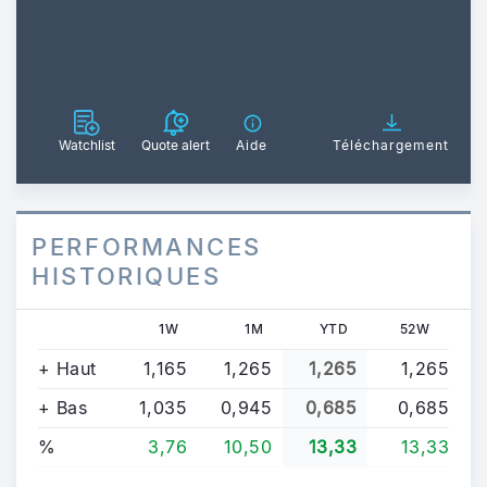
Watchlist
Quote alert
Aide
Téléchargement
PERFORMANCES
HISTORIQUES
1W
1M
YTD
52W
+ Haut
1,165
1,265
1,265
1,265
+ Bas
1,035
0,945
0,685
0,685
%
3,76
10,50
13,33
13,33