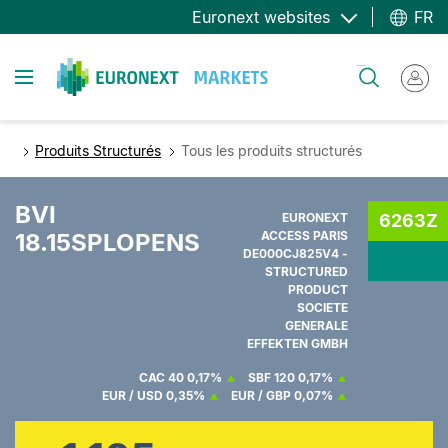
Aller
Euronext websites
FR
au
contenu
Toggle navigation
Rechercher
principal
Produits Structurés
Tous les produits structurés
BVI
EURONEXT
6263Z
18.15SPLOPENS
ACCESS PARIS
DE000CJ825V4 -
STRUCTURED
PRODUCT
SOCIETE
GENERALE
EFFEKTEN GMBH
CAC 40
0,17%
SBF 120
0,17%
EUR / USD
0,35%
EUR / GBP
0,07%