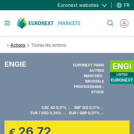
Aller
Euronext websites
FR
au
contenu
Toggle navigation
Rechercher
principal
Actions
Toutes les actions
ENGIE
EURONEXT PARIS
AUTRES
MARCHÉS:
BRUSSELS
FR0010208488 -
STOCK
CAC 40
0,17%
SBF 120
0,17%
EUR / USD
0,35%
EUR / GBP
0,07%
26,72
€