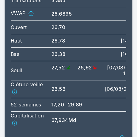
Transactions
3 385
VWAP
26,6895
Ouvert
26,70
Haut
26,78
[14:42
Bas
26,38
[10:08
27,52
25,92
[07/08/202
Seuil
17:35
Clôture veille
26,56
[06/08/2026
52 semaines
17,20
29,89
Capitalisation
67,934Md