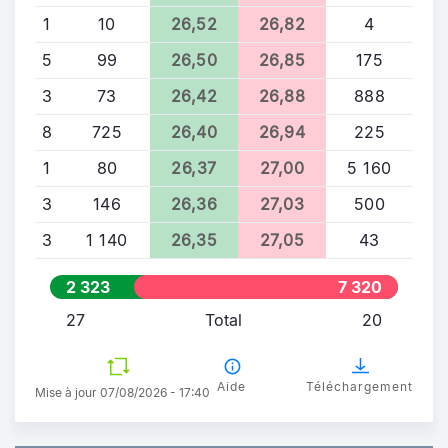
1
10
26,52
26,82
4
5
99
26,50
26,85
175
3
73
26,42
26,88
888
8
725
26,40
26,94
225
1
80
26,37
27,00
5 160
3
146
26,36
27,03
500
3
1 140
26,35
27,05
43
2 323
7 320
27
Total
20
Aide
Téléchargement
Mise à jour 07/08/2026 - 17:40