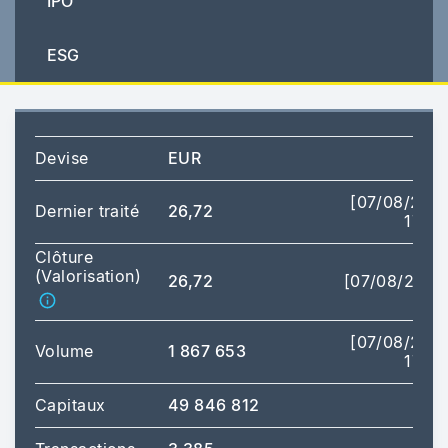
IPO
ESG
Devise
EUR
[07/08/202
Dernier traité
26,72
17:37
Clôture
(Valorisation)
26,72
[07/08/2026
[07/08/202
Volume
1 867 653
17:37
Capitaux
49 846 812