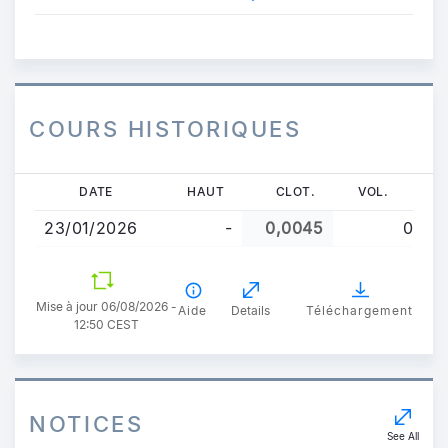
Terminant le 30 Juin 2025
COURS HISTORIQUES
Aller
DATE
HAUT
CLOT.
VOL.
au
23/01/2026
-
0,0045
0
contenu
principal
Mise à jour 06/08/2026 -
Aide
Details
Téléchargement
12:50 CEST
NOTICES
See All