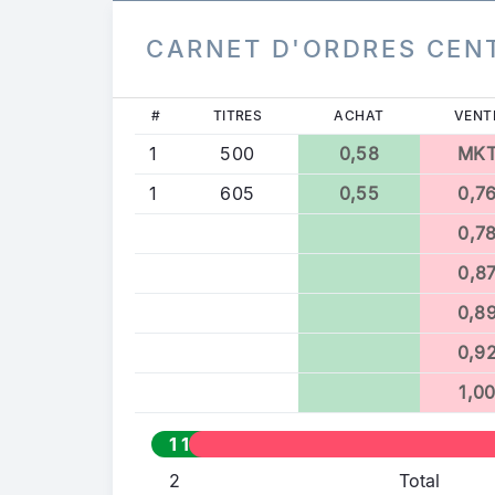
CARNET D'ORDRES CEN
#
TITRES
ACHAT
VENT
1
500
0,58
MK
1
605
0,55
0,7
0,7
0,8
0,8
0,9
1,0
1 105
2
Total