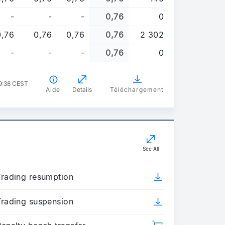
-
-
-
0,76
0
0,76
0,76
0,76
0,76
2 302
-
-
-
0,76
0
09:38 CEST
Aide
Details
Téléchargement
See All
Trading resumption
Trading suspension