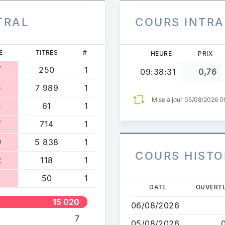
TRAL
COURS INTR
E
TITRES
#
HEURE
PRIX
T
250
1
09:38:31
0,76
6
7 989
1
Mise à jour 05/08/2026 
8
61
1
7
714
1
9
5 838
1
COURS HISTO
2
118
1
0
50
1
Aller
DATE
OUVERT
au
15 020
06/08/2026
contenu
7
principal
05/08/2026