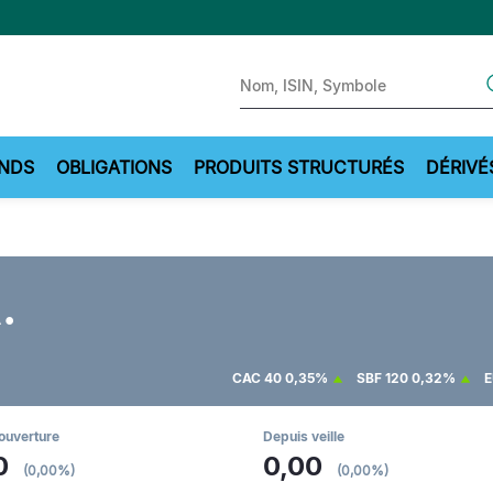
Sear
NDS
OBLIGATIONS
PRODUITS STRUCTURÉS
DÉRIVÉ
.
CAC 40
0,35%
SBF 120
0,32%
E
ouverture
Depuis veille
0
0,00
(0,00%)
(0,00%)