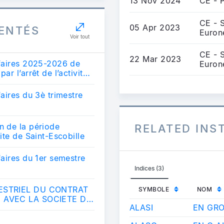
13 Nov 2024
CE - P
CE - 
05 Apr 2023
ENTÉS
Euron
Voir tout
CE - 
22 Mar 2023
faires 2025-2026 de
Euron
r l’arrêt de l’activité
aires du 3è trimestre
 de la période
RELATED IN
ite de Saint-Escobille
aires du 1er semestre
Indices (3)
MESTRIEL DU CONTRAT
SYMBOLE
NOM
 AVEC LA SOCIETE DE
ALASI
EN GR