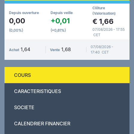
Clôture
Depuis ouverture
Depuis veille
(Valorisation)
0,00
+0,01
€
1,66
07/08/2026 - 17:55
(0,00%)
(+0,61%)
CET
07/08/2026 -
1,64
1,68
Achat
Vente
17:40 CET
COURS
CARACTERISTIQUES
SOCIETE
CALENDRIER FINANCIER