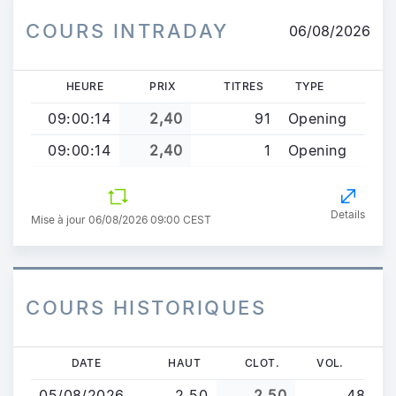
COURS INTRADAY
06/08/2026
HEURE
PRIX
TITRES
TYPE
09:00:14
2,40
91
Opening
09:00:14
2,40
1
Opening
Details
Mise à jour 06/08/2026 09:00 CEST
COURS HISTORIQUES
Aller
DATE
HAUT
CLOT.
VOL.
au
05/08/2026
2,50
2,50
48