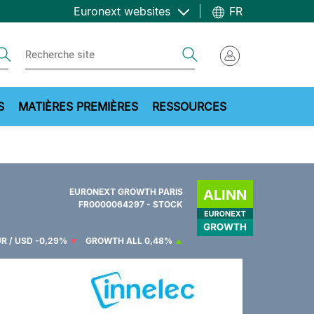
Euronext websites
FR
ch
Search
S
MATIÈRES PREMIÈRES
RESSOURCES
EURONEXT GROWTH PARIS
FR0000064297 - STOCK
R / USD
-0,29%
GROWTH ALL
0,48%