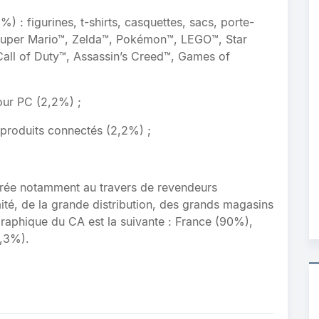
) : figurines, t-shirts, casquettes, sacs, porte-
 Super Mario™, Zelda™, Pokémon™, LEGO™, Star
all of Duty™, Assassin’s Creed™, Games of
our PC (2,2%) ;
 produits connectés (2,2%) ;
urée notamment au travers de revendeurs
té, de la grande distribution, des grands magasins
ographique du CA est la suivante : France (90%),
3,3%).