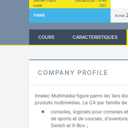
Dernier cours
06/08/2026 - 15:49
traité
CET
FERMÉ
Achat
COURS
CARACTERISTIQUES
COMPANY PROFILE
Innelec Multimédia figure parmi les 1ers dist
produits multimédias. Le CA par famille de 
consoles, logiciels pour consoles e
de sports et de courses, d'aventur
Switch et X-Box ;