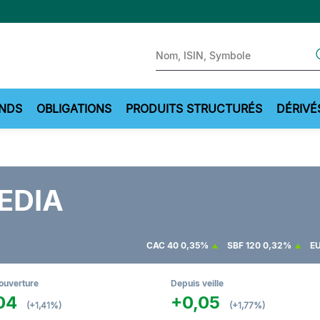
Sear
NDS
OBLIGATIONS
PRODUITS STRUCTURÉS
DÉRIVÉ
EDIA
CAC 40
0,35%
SBF 120
0,32%
EU
ouverture
Depuis veille
04
+0,05
(+1,41%)
(+1,77%)