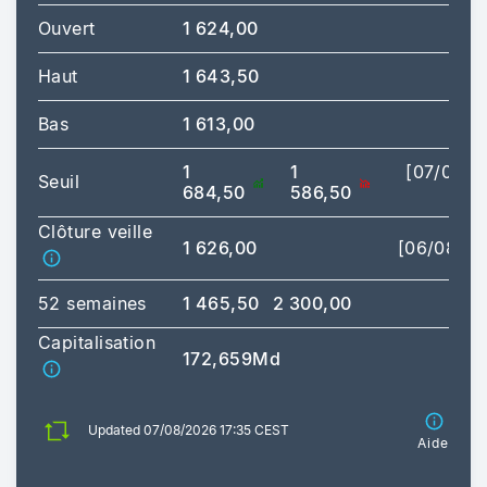
Ouvert
1 624,00
Haut
1 643,50
[16
Bas
1 613,00
[09
1
1
[07/08/2
Seuil
684,50
586,50
17
Clôture veille
1 626,00
[06/08/20
52 semaines
1 465,50
2 300,00
Capitalisation
172,659Md
Updated 07/08/2026 17:35 CEST
Aide