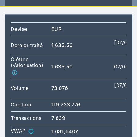
Devise
EUR
[07/08/2
Dernier traité
1 635,50
17
Clôture
(Valorisation)
1 635,50
[07/08/20
[07/08/2
Volume
73 076
17
Capitaux
119 233 776
Transactions
7 839
VWAP
1 631,6407