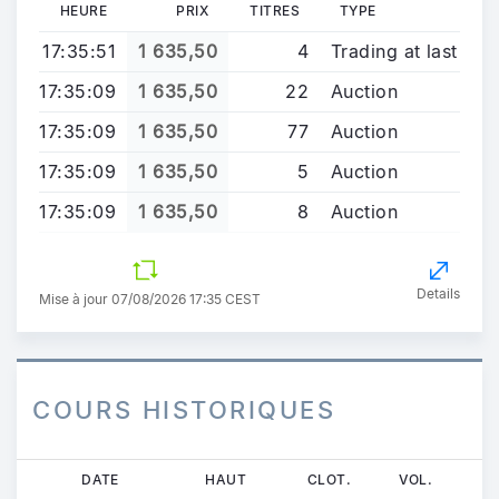
HEURE
PRIX
TITRES
TYPE
17:35:51
1 635,50
4
Trading at last
17:35:09
1 635,50
22
Auction
17:35:09
1 635,50
77
Auction
17:35:09
1 635,50
5
Auction
17:35:09
1 635,50
8
Auction
Details
Mise à jour 07/08/2026 17:35 CEST
COURS HISTORIQUES
Aller
DATE
HAUT
CLOT.
VOL.