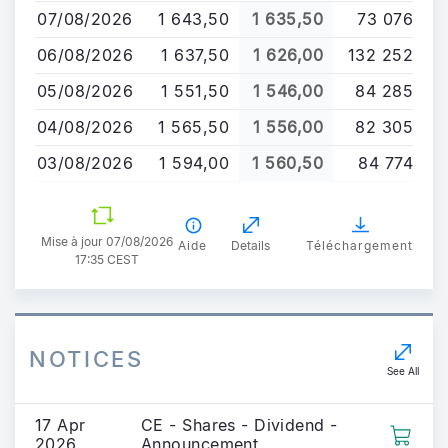
au
07/08/2026
1 643,50
1 635,50
73 076
contenu
principal
06/08/2026
1 637,50
1 626,00
132 252
05/08/2026
1 551,50
1 546,00
84 285
04/08/2026
1 565,50
1 556,00
82 305
03/08/2026
1 594,00
1 560,50
84 774
Mise à jour 07/08/2026
Aide
Details
Téléchargement
17:35 CEST
NOTICES
See All
17 Apr
CE - Shares - Dividend -
2026
Announcement