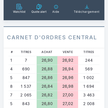
Watchlist
Quote alert
Aide
Téléchargement
CARNET D'ORDRES CENTRAL
#
TITRES
ACHAT
VENTE
TITRES
1
7
26,90
26,92
244
4
690
26,88
26,94
569
5
847
26,86
26,96
1 002
8
1 537
26,84
26,98
1 694
7
2 065
26,82
27,00
3 463
5
843
26,80
27,02
2 008