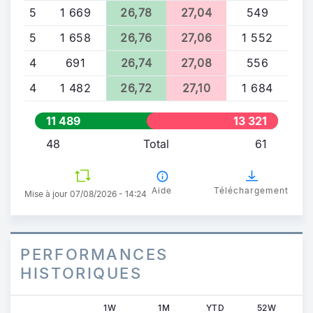
5
1 669
26,78
27,04
549
5
1 658
26,76
27,06
1 552
4
691
26,74
27,08
556
4
1 482
26,72
27,10
1 684
11 489
13 321
48
Total
61
Aide
Téléchargement
Mise à jour 07/08/2026 - 14:24
PERFORMANCES
HISTORIQUES
1W
1M
YTD
52W