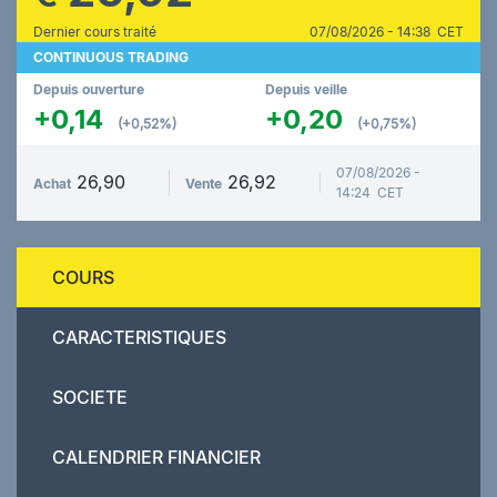
Dernier cours traité
07/08/2026 - 14:38 CET
CONTINUOUS TRADING
Depuis ouverture
Depuis veille
+0,14
+0,20
(+0,52%)
(+0,75%)
07/08/2026 -
26,90
26,92
Achat
Vente
14:24 CET
COURS
CARACTERISTIQUES
SOCIETE
CALENDRIER FINANCIER