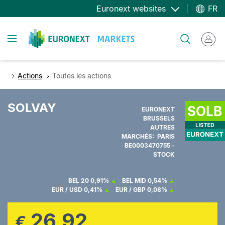
Aller
Euronext websites
FR
au
contenu
Toggle navigation
Rechercher
principal
Actions
Toutes les actions
SOLVAY
EURONEXT
BRUSSELS
AUTRES
MARCHÉS: PARIS
BE0003470755 -
STOCK
BEL 20
0,91%
BEL MID
0,54%
EUR / USD
0,41%
EUR / GBP
0,08%
26,92
€