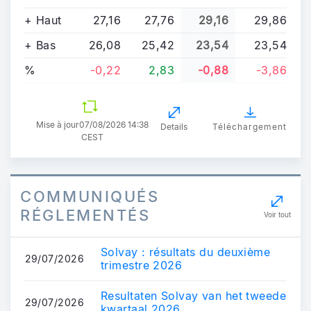
+ Haut
27,16
27,76
29,16
29,86
+ Bas
26,08
25,42
23,54
23,54
%
-0,22
2,83
-0,88
-3,86
Mise à jour
07/08/2026 14:38
Details
Téléchargement
CEST
COMMUNIQUÉS
RÉGLEMENTÉS
Voir tout
Solvay : résultats du deuxième
29/07/2026
trimestre 2026
Resultaten Solvay van het tweede
29/07/2026
kwartaal 2026