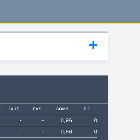
HAUT
BAS
COMP.
P.O.
-
-
0,96
0
-
-
0,96
0