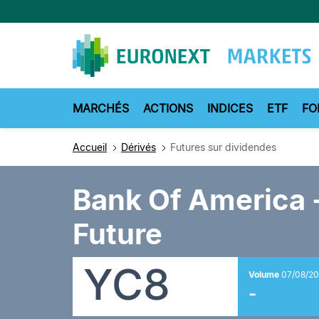
Aller
au
contenu
principal
MARCHÉS
ACTIONS
INDICES
ETF
FO
Accueil
Dérivés
Futures sur dividendes
Bank Of America 
Future
YC8
Volume
07/08/20
-