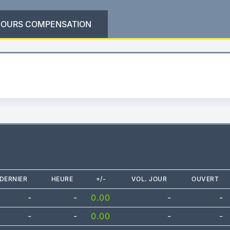
OURS COMPENSATION
DERNIER
HEURE
+/-
VOL. JOUR
OUVERT
-
-
0.00
-
-
-
-
0.00
-
-