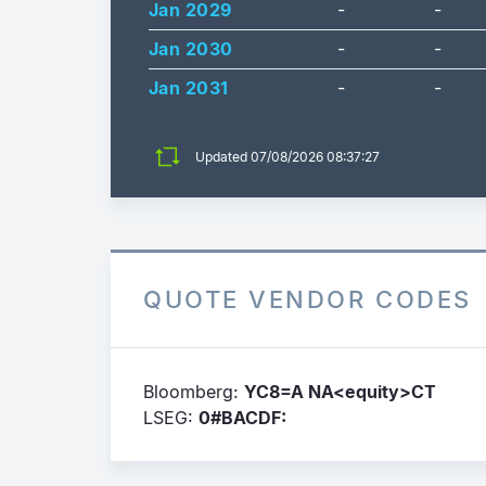
Jan 2029
-
-
Jan 2030
-
-
Jan 2031
-
-
Updated
07/08/2026 08:37:27
QUOTE VENDOR CODES
Bloomberg:
YC8=A NA<equity>CT
LSEG:
0#BACDF: