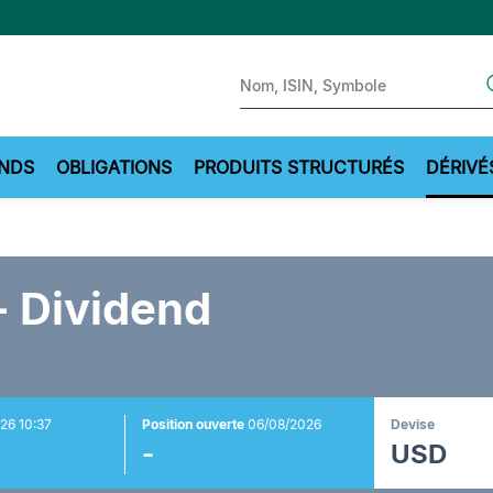
Sear
NDS
OBLIGATIONS
PRODUITS STRUCTURÉS
DÉRIVÉ
- Dividend
26 10:37
Position ouverte
06/08/2026
Devise
-
USD