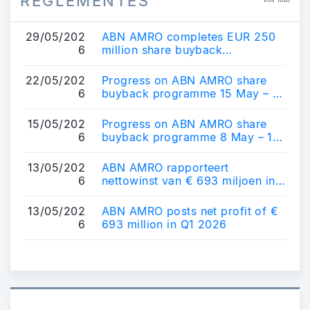
RÉGLEMENTÉS
29/05/202
ABN AMRO completes EUR 250
6
million share buyback
programme
22/05/202
Progress on ABN AMRO share
6
buyback programme 15 May – 21
May 2026
15/05/202
Progress on ABN AMRO share
6
buyback programme 8 May – 14
May 2026
13/05/202
ABN AMRO rapporteert
6
nettowinst van € 693 miljoen in
Q1 2026
13/05/202
ABN AMRO posts net profit of €
6
693 million in Q1 2026