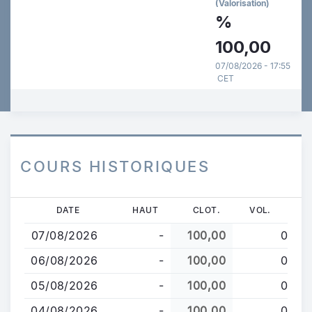
(Valorisation)
%
100,00
07/08/2026 - 17:55
CET
COURS HISTORIQUES
Aller
DATE
HAUT
CLOT.
VOL.
au
07/08/2026
-
100,00
0
contenu
principal
06/08/2026
-
100,00
0
05/08/2026
-
100,00
0
04/08/2026
-
100,00
0