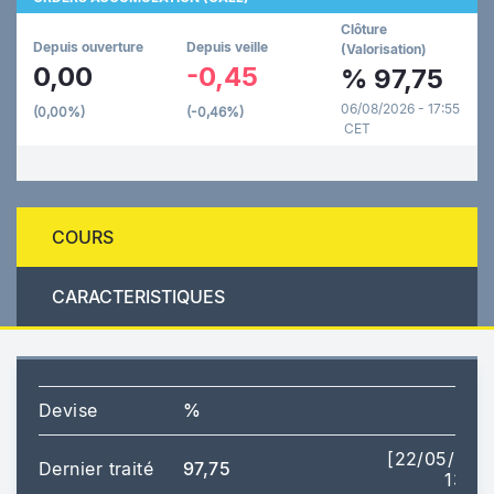
Clôture
Depuis ouverture
Depuis veille
(Valorisation)
0,00
-0,45
%
97,75
06/08/2026 - 17:55
(0,00%)
(-0,46%)
CET
COURS
CARACTERISTIQUES
Devise
%
[22/05/202
Dernier traité
97,75
13:40