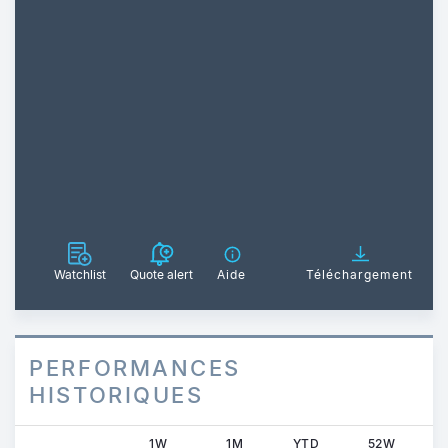
Watchlist
Quote alert
Aide
Téléchargement
PERFORMANCES
HISTORIQUES
1W
1M
YTD
52W