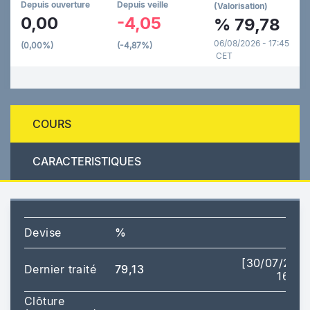
Depuis ouverture
Depuis veille
(Valorisation)
0,00
-4,05
%
79,78
06/08/2026 - 17:45
(0,00%)
(-4,87%)
CET
COURS
CARACTERISTIQUES
Devise
%
[30/07/202
Dernier traité
79,13
16:28
Clôture