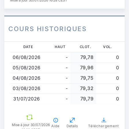
Mise à jour 30/07/2026 16:28 CEST
COURS HISTORIQUES
Aller
DATE
HAUT
CLOT.
VOL.
au
06/08/2026
-
79,78
0
contenu
principal
05/08/2026
-
79,96
0
04/08/2026
-
79,75
0
03/08/2026
-
79,32
0
31/07/2026
-
79,79
0
Mise à jour 30/07/2026
Aide
Details
Téléchargement