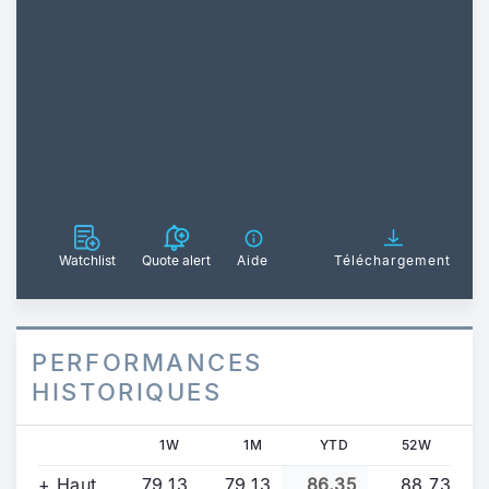
Watchlist
Quote alert
Aide
Téléchargement
PERFORMANCES
HISTORIQUES
1W
1M
YTD
52W
+ Haut
79,13
79,13
86,35
88,73