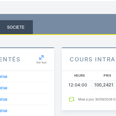
SOCIETE
ENTÉS
COURS INTR
Voir tout
HEURE
PRIX
else
12:04:00
100,2421
else
else
Mise à jour 30/06/2026 
else