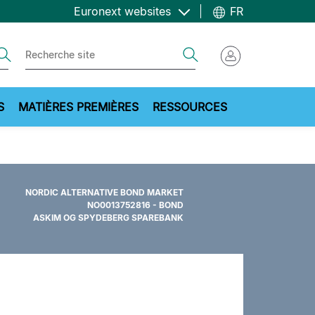
Euronext websites
FR
ch
Search
S
MATIÈRES PREMIÈRES
RESSOURCES
NORDIC ALTERNATIVE BOND MARKET
NO0013752816 - BOND
ASKIM OG SPYDEBERG SPAREBANK