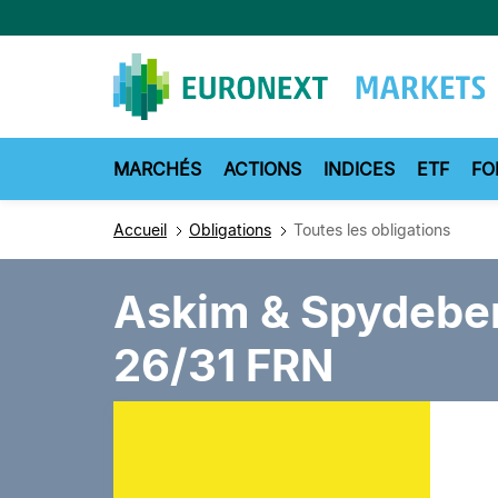
Aller
au
contenu
principal
MARCHÉS
ACTIONS
INDICES
ETF
FO
Accueil
Obligations
Toutes les obligations
Askim & Spydebe
26/31 FRN