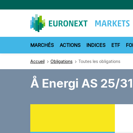
Aller
au
contenu
principal
MARCHÉS
ACTIONS
INDICES
ETF
FO
Accueil
Obligations
Toutes les obligations
Å Energi AS 25/3