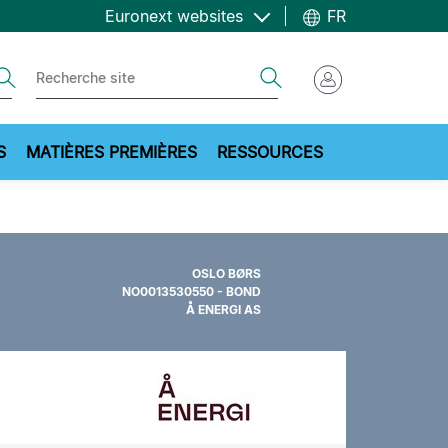
Euronext websites
FR
ch
Search
S
MATIÈRES PREMIÈRES
RESSOURCES
OSLO BØRS
NO0013530550 - BOND
Å ENERGI AS