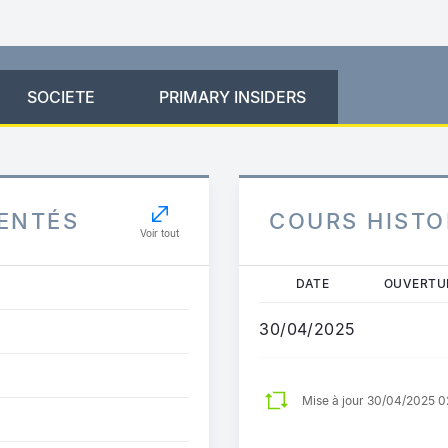
SOCIETE
PRIMARY INSIDERS
ENTÉS
COURS HISTO
Voir tout
Aller
DATE
OUVERTU
au
contenu
30/04/2025
principal
Mise à jour 30/04/2025 