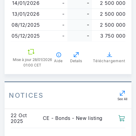
principal
14/01/2026
-
-
2 500 000
13/01/2026
-
-
2 500 000
08/12/2025
-
-
2 500 000
05/12/2025
-
-
3 750 000
Mise à jour 28/01/2026
Aide
Details
Téléchargement
01:00 CET
NOTICES
See All
22 Oct
CE - Bonds - New listing
2025