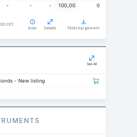
-
-
-
100,00
0
1:00 CET
Aide
Details
Téléchargement
See All
Bonds - New listing
STRUMENTS