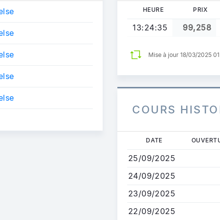
HEURE
PRIX
else
13:24:35
99,258
else
else
Mise à jour 18/03/2025 0
else
else
COURS HISTO
Aller
DATE
OUVERT
au
25/09/2025
contenu
principal
24/09/2025
23/09/2025
22/09/2025