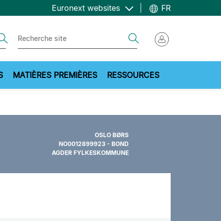
Euronext websites
FR
ch
Search
S
MATIÈRES PREMIÈRES
RESSOURCES
OSLO BØRS
NO0012899923 - BOND
AGDER FYLKESKOMMUNE