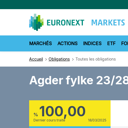
Aller
au
contenu
principal
MARCHÉS
ACTIONS
INDICES
ETF
FO
Accueil
Obligations
Toutes les obligations
Agder fylke 23/2
100,00
%
Dernier cours traité
18/03/2025