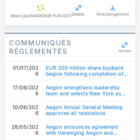
Details
Téléchargement
Mise à jour
04/08/2026 11:45 CEST
COMMUNIQUÉS
RÉGLEMENTÉS
Voir tout
01/07/202
EUR 200 million share buyback
6
begins following completion of
EUR 227 million share buyback
17/06/202
Aegon strengthens leadership
6
team and selects New York as
location for its future
headquarters
10/06/202
Aegon Annual General Meeting
6
approves all resolutions
28/05/202
Aegon announces agreement
6
with Vereniging Aegon and
publishes proposal for US-