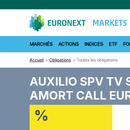
Aller
au
contenu
principal
MARCHÉS
ACTIONS
INDICES
ETF
FO
Accueil
Obligations
Toutes les obligations
AUXILIO SPV TV 
AMORT CALL EU
%