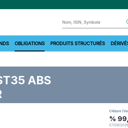
Sear
NDS
OBLIGATIONS
PRODUITS STRUCTURÉS
DÉRIVÉ
ST35 ABS
R
Clôture (Va
%
99
07/08/2026