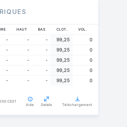
RIQUES
URE
HAUT
BAS
CLOT.
VOL.
-
-
-
99,25
0
-
-
-
99,25
0
-
-
-
99,25
0
-
-
-
99,25
0
-
-
-
99,25
0
02:00 CEST
Aide
Details
Téléchargement