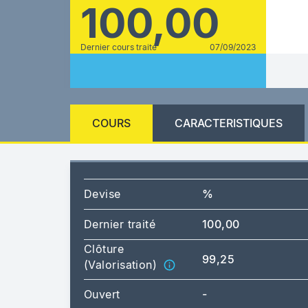
100,00
Dernier cours traité
07/09/2023
COURS
CARACTERISTIQUES
Devise
%
Dernier traité
100,00
Clôture
99,25
(Valorisation)
Ouvert
-