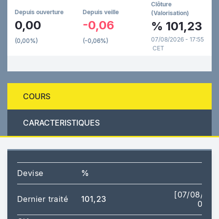
Clôture
Depuis ouverture
Depuis veille
(Valorisation)
0,00
-0,06
%
101,23
07/08/2026 - 17:55
(0,00%)
(-0,06%)
CET
COURS
CARACTERISTIQUES
Devise
%
[07/08/20
Dernier traité
101,23
09:0