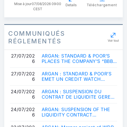
Mise à jour
07/08/2026 09:00
Details
Téléchargement
CEST
COMMUNIQUÉS
RÉGLEMENTÉS
Voir tout
27/07/202
ARGAN: STANDARD & POOR’S
6
PLACES THE COMPANY’S “BBB-”
ISSUER CREDIT RATING ON
POSITIVE CREDIT WATC...
27/07/202
ARGAN : STANDARD & POOR’S
6
EMET UN CREDIT WATCH
POSITIF SUR LA NOTATION «
BBB- »
24/07/202
ARGAN : SUSPENSION DU
6
CONTRAT DE LIQUIDITE GERE
PAR ODDO BHF
24/07/202
ARGAN: SUSPENSION OF THE
6
LIQUIDITY CONTRACT
MANAGED BY ODDO BHF