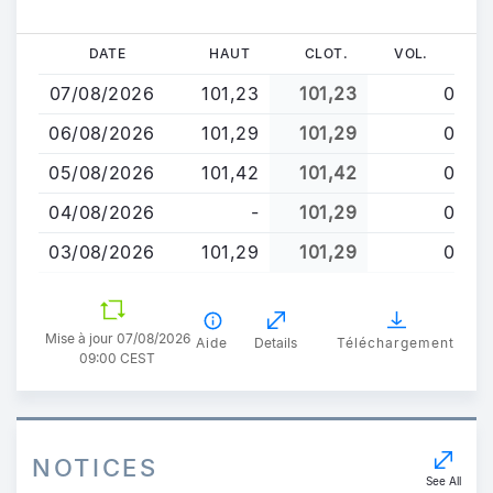
Aller
DATE
HAUT
CLOT.
VOL.
au
07/08/2026
101,23
101,23
0
contenu
principal
06/08/2026
101,29
101,29
0
05/08/2026
101,42
101,42
0
04/08/2026
-
101,29
0
03/08/2026
101,29
101,29
0
Mise à jour 07/08/2026
Aide
Details
Téléchargement
09:00 CEST
NOTICES
See All