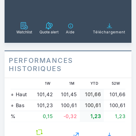
Watchlist
Quote alert
Aide
Téléchargement
PERFORMANCES
HISTORIQUES
1W
1M
YTD
52W
+ Haut
101,42
101,45
101,66
101,66
+ Bas
101,23
100,61
100,61
100,61
%
0,15
-0,32
1,23
1,23