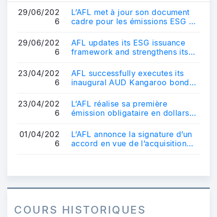
29/06/202
L’AFL met à jour son document
6
cadre pour les émissions ESG et
renforce son positionnement sur
le ...
29/06/202
AFL updates its ESG issuance
6
framework and strengthens its
positioning in the sustainable
bond ma...
23/04/202
AFL successfully executes its
6
inaugural AUD Kangaroo bond
transaction - AUD 600 million
10-year b...
23/04/202
L’AFL réalise sa première
6
émission obligataire en dollars
australiens - Une transaction de
référe...
01/04/202
L’AFL annonce la signature d’un
6
accord en vue de l’acquisition
d’un véhicule français
d’obligatio...
COURS HISTORIQUES