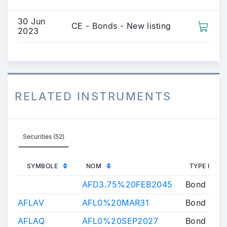
30 Jun
CE - Bonds - New listing
2023
RELATED INSTRUMENTS
Securities (52)
SYMBOLE
NOM
TYPE INST
AFD3.75%20FEB2045
Bond
AFLAV
AFL0%20MAR31
Bond
AFLAQ
AFL0%20SEP2027
Bond