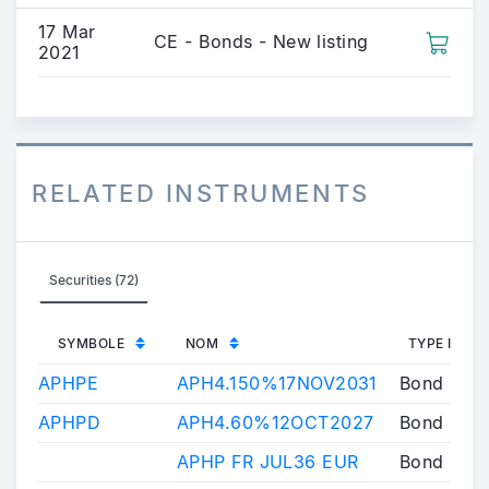
17 Mar
CE - Bonds - New listing
2021
RELATED INSTRUMENTS
Securities (72)
SYMBOLE
NOM
TYPE INST
APHPE
APH4.150%17NOV2031
Bond
APHPD
APH4.60%12OCT2027
Bond
APHP FR JUL36 EUR
Bond