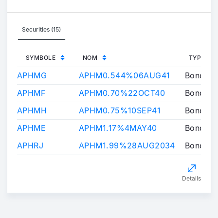
Securities (15)
SYMBOLE
NOM
TYPE IN
APHMG
APHM0.544%06AUG41
Bond
APHMF
APHM0.70%22OCT40
Bond
APHMH
APHM0.75%10SEP41
Bond
APHME
APHM1.17%4MAY40
Bond
APHRJ
APHM1.99%28AUG2034
Bond
Details