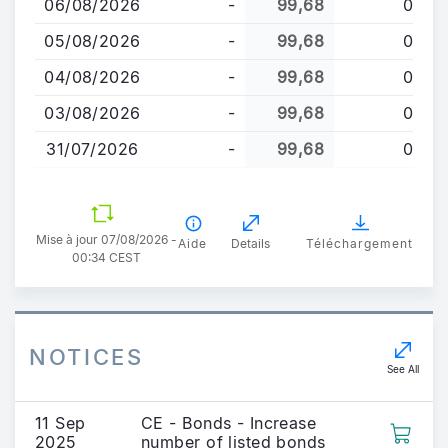
06/08/2026
-
99,68
0
contenu
principal
05/08/2026
-
99,68
0
04/08/2026
-
99,68
0
03/08/2026
-
99,68
0
31/07/2026
-
99,68
0
Mise à jour 07/08/2026 -
Aide
Details
Téléchargement
00:34 CEST
NOTICES
See All
11 Sep
CE - Bonds - Increase
2025
number of listed bonds