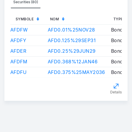
Securities (80)
SYMBOLE
NOM
TYPE IN
AFDFW
AFD0.01%25NOV28
Bond
AFDFY
AFD0.125%29SEP31
Bond
AFDER
AFD0.25%29JUN29
Bond
AFDFM
AFD0.368%12JAN46
Bond
AFDFU
AFD0.375%25MAY2036
Bond
Details