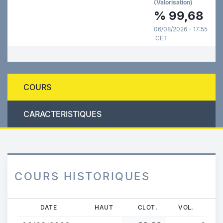
(Valorisation)
%
99,68
06/08/2026 - 17:55
CET
COURS
CARACTERISTIQUES
COURS HISTORIQUES
Aller
DATE
HAUT
CLOT.
VOL.
au