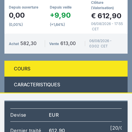
Clôture
Depuis ouverture
Depuis veille
(Valorisation)
0,00
+9,90
€
612,90
06/08/2026 - 17:55
(0,00%)
(+1,64%)
CET
06/08/2026 -
582,30
613,00
Achat
Vente
03:02 CET
COURS
CARACTERISTIQUES
Devise
EUR
[20/07/
Dernier traité
612,90