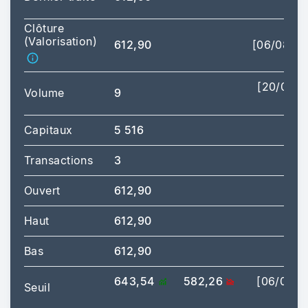
14
Clôture
(Valorisation)
612,90
[06/08/2
[20/07/
Volume
9
14
Capitaux
5 516
Transactions
3
Ouvert
612,90
Haut
612,90
[11
Bas
612,90
[11
643,54
582,26
[06/08/2
Seuil
17