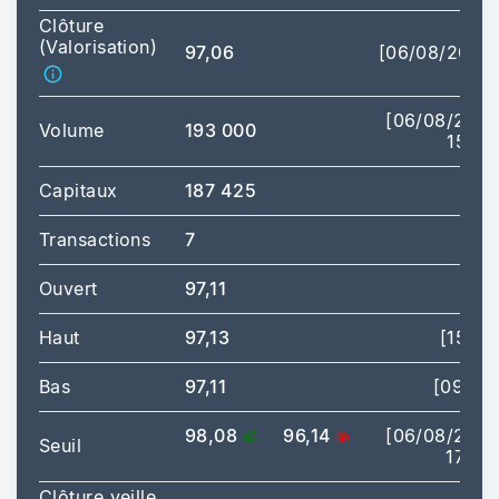
Clôture
(Valorisation)
97,06
[06/08/2026
[06/08/202
Volume
193 000
15:51
Capitaux
187 425
Transactions
7
Ouvert
97,11
Haut
97,13
[15:10
Bas
97,11
[09:40
98,08
96,14
[06/08/202
Seuil
17:35
Clôture veille