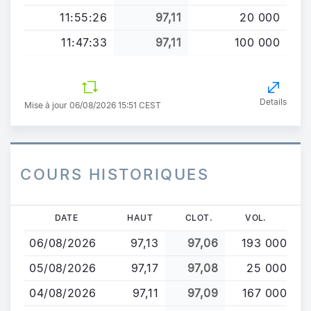
11:55:26
97,11
20 000
11:47:33
97,11
100 000
Details
Mise à jour 06/08/2026 15:51 CEST
COURS HISTORIQUES
Aller
DATE
HAUT
CLOT.
VOL.
au
06/08/2026
97,13
97,06
193 000
contenu
principal
05/08/2026
97,17
97,08
25 000
04/08/2026
97,11
97,09
167 000