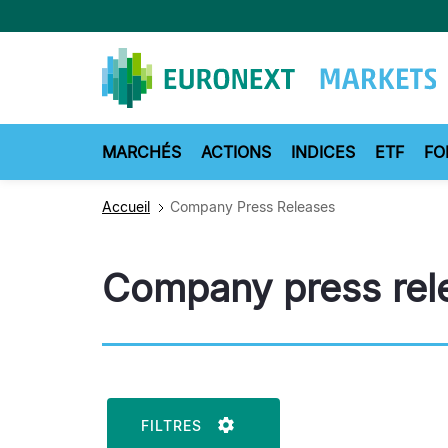
Aller
au
contenu
principal
MARCHÉS
ACTIONS
INDICES
ETF
FO
Accueil
Company Press Releases
Company press rel
FILTRES