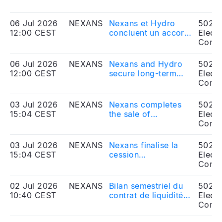
06 Jul 2026
NEXANS
Nexans et Hydro
5020
12:00 CEST
concluent un accord
Electr
d'approvisionnement
Comp
à long terme en
aluminium bas
06 Jul 2026
NEXANS
Nexans and Hydro
5020
carbone pour
12:00 CEST
secure long-term
Electr
soutenir la
low-carbon
Comp
modernisation du
aluminium supply
réseau électrique
agreement to
03 Jul 2026
NEXANS
Nexans completes
5020
européen
support Europe’s
15:04 CEST
the sale of
Electr
grid modernisation
Autoelectric to
Comp
Motherson
03 Jul 2026
NEXANS
Nexans finalise la
5020
15:04 CEST
cession
Electr
d’Autoelectric à
Comp
Motherson
02 Jul 2026
NEXANS
Bilan semestriel du
5020
10:40 CEST
contrat de liquidité -
Electr
Du 1er janvier au 30
Comp
juin 2026