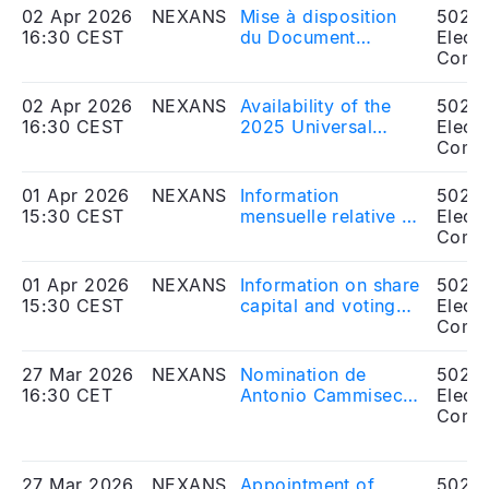
May 21st, 2026:
02 Apr 2026
NEXANS
Mise à disposition
5020
Thierry Fournier
16:30 CEST
du Document
Electr
candidate director –
d’Enregistrement
Comp
Appointed censor
Universel 2025
with immediate
02 Apr 2026
NEXANS
Availability of the
5020
effect
16:30 CEST
2025 Universal
Electr
Registration
Comp
Document
01 Apr 2026
NEXANS
Information
5020
15:30 CEST
mensuelle relative au
Electr
nombre d'actions et
Comp
de droits de vote -
Mars 2026
01 Apr 2026
NEXANS
Information on share
5020
15:30 CEST
capital and voting
Electr
rights - March 2026
Comp
27 Mar 2026
NEXANS
Nomination de
5020
16:30 CET
Antonio Cammisecra
Electr
en qualité de
Comp
censeur et
désignation de Riku
Soininen en qualité
27 Mar 2026
NEXANS
Appointment of
5020