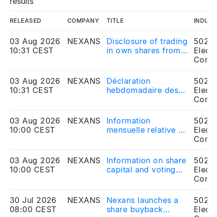
results
RELEASED
COMPANY
TITLE
INDUS
03 Aug 2026
NEXANS
Disclosure of trading
5020
10:31 CEST
in own shares from
Electr
July 30, 2026 to
Comp
July 31, 2026
03 Aug 2026
NEXANS
Déclaration
5020
10:31 CEST
hebdomadaire des
Electr
transactions sur
Comp
actions propres du
30 juillet 2026 au 31
03 Aug 2026
NEXANS
Information
5020
juillet 2026
10:00 CEST
mensuelle relative au
Electr
nombre d'actions et
Comp
de droits de vote -
Juillet 2026
03 Aug 2026
NEXANS
Information on share
5020
10:00 CEST
capital and voting
Electr
rights - July 2026
Comp
30 Jul 2026
NEXANS
Nexans launches a
5020
08:00 CEST
share buyback
Electr