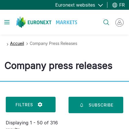
Aller
Euronext websites
FR
au
contenu
Toggle navigation
Rechercher
principal
Accueil
Company Press Releases
Company press releases
FILTRES
SUBSCRIBE
Displaying 1 - 50 of 316