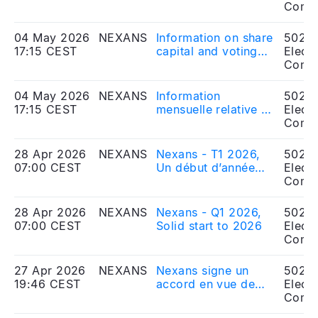
l’acquisition de
antitrust authorities
Comp
Republic Wire
for Republic Wire
acquisition
04 May 2026
NEXANS
Information on share
5020
17:15 CEST
capital and voting
Electr
rights - April 2026
Comp
04 May 2026
NEXANS
Information
5020
17:15 CEST
mensuelle relative au
Electr
nombre d'actions et
Comp
de droits de vote -
Avril 2026
28 Apr 2026
NEXANS
Nexans - T1 2026,
5020
07:00 CEST
Un début d’année
Electr
solide pour 2026
Comp
28 Apr 2026
NEXANS
Nexans - Q1 2026,
5020
07:00 CEST
Solid start to 2026
Electr
Comp
27 Apr 2026
NEXANS
Nexans signe un
5020
19:46 CEST
accord en vue de
Electr
l’acquisition de
Comp
Republic Wire et