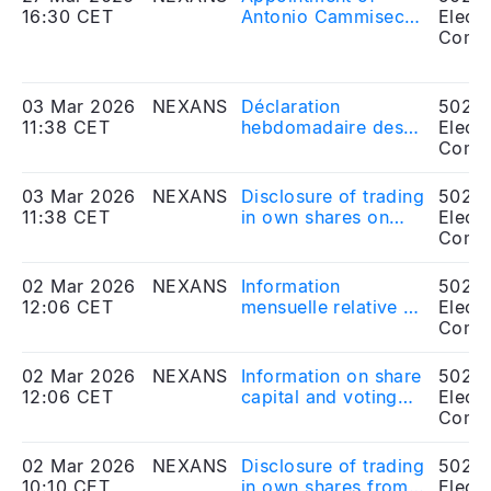
d’administrateur
16:30 CET
Antonio Cammisecra
Electr
représentant les
as censor and of
Comp
salariés
Riku Soininen as
director representing
employees
03 Mar 2026
NEXANS
Déclaration
5020
11:38 CET
hebdomadaire des
Electr
transactions sur
Comp
actions propres le 2
mars 2026
03 Mar 2026
NEXANS
Disclosure of trading
5020
11:38 CET
in own shares on
Electr
March 2, 2026
Comp
02 Mar 2026
NEXANS
Information
5020
12:06 CET
mensuelle relative au
Electr
nombre d'actions et
Comp
de droits de vote -
Février 2026
02 Mar 2026
NEXANS
Information on share
5020
12:06 CET
capital and voting
Electr
rights - February
Comp
2026
02 Mar 2026
NEXANS
Disclosure of trading
5020
10:10 CET
in own shares from
Electr