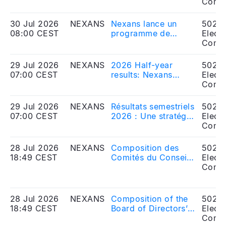
program
Comp
30 Jul 2026
NEXANS
Nexans lance un
5020
08:00 CEST
programme de
Electr
rachat d’actions
Comp
29 Jul 2026
NEXANS
2026 Half-year
5020
07:00 CEST
results: Nexans
Electr
delivering on its
Comp
strategy of
profitable growth
29 Jul 2026
NEXANS
Résultats semestriels
5020
and raises full-year
07:00 CEST
2026 : Une stratégie
Electr
guidance
de croissance
Comp
rentable exécutée
avec succès et
28 Jul 2026
NEXANS
Composition des
5020
perspectives
18:49 CEST
Comités du Conseil
Electr
annuelles relevées
d’Administration
Comp
28 Jul 2026
NEXANS
Composition of the
5020
18:49 CEST
Board of Directors’
Electr
Committees
Comp