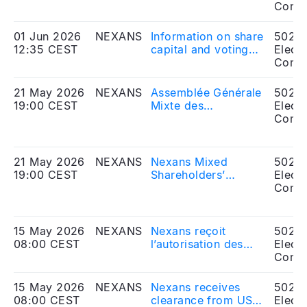
nombre d'actions et
Comp
de droits de vote -
Mai 2026
01 Jun 2026
NEXANS
Information on share
5020
12:35 CEST
capital and voting
Electr
rights - May 2026
Comp
21 May 2026
NEXANS
Assemblée Générale
5020
19:00 CEST
Mixte des
Electr
actionnaires de
Comp
Nexans du 21 mai
2026
21 May 2026
NEXANS
Nexans Mixed
5020
19:00 CEST
Shareholders’
Electr
Meeting of May 21st,
Comp
2026
15 May 2026
NEXANS
Nexans reçoit
5020
08:00 CEST
l’autorisation des
Electr
autorités de la
Comp
concurrence
américaines dans le
15 May 2026
NEXANS
Nexans receives
5020
cadre de
08:00 CEST
clearance from US
Electr