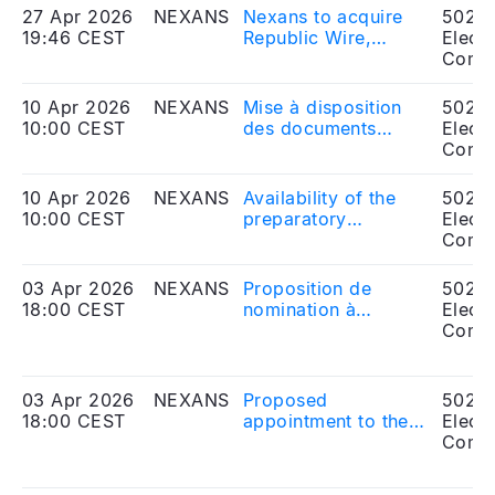
établit une
27 Apr 2026
NEXANS
Nexans to acquire
5020
plateforme
19:46 CEST
Republic Wire,
Electr
stratégique aux
establishing a
Comp
États-Unis
strategic platform in
the United States
10 Apr 2026
NEXANS
Mise à disposition
5020
10:00 CEST
des documents
Electr
préparatoires à
Comp
l’Assemblée
Générale Mixte des
10 Apr 2026
NEXANS
Availability of the
5020
actionnaires du 21
10:00 CEST
preparatory
Electr
mai 2026
information for the
Comp
Combined
Shareholders'
03 Apr 2026
NEXANS
Proposition de
5020
Meeting of May 21st,
18:00 CEST
nomination à
Electr
2026
l’Assemblée
Comp
Générale du 21 mai
2026 : Thierry
Fournier candidat
03 Apr 2026
NEXANS
Proposed
5020
administrateur –
18:00 CEST
appointment to the
Electr
Nommé censeur
Board of Directors
Comp
avec effet immédiat
at the Annual
General Meeting on