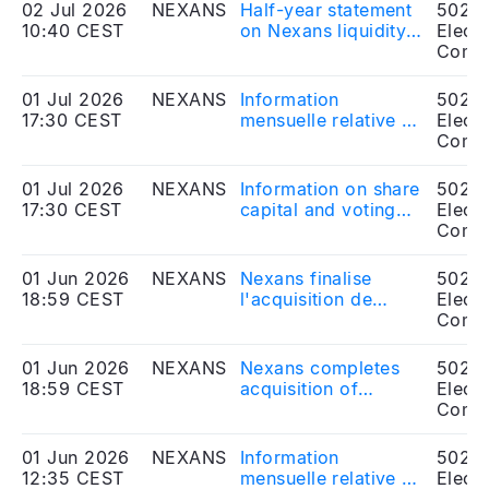
02 Jul 2026
NEXANS
Half-year statement
5020
10:40 CEST
on Nexans liquidity
Electr
contract - January
Comp
1st to June 30th,
2026
01 Jul 2026
NEXANS
Information
5020
17:30 CEST
mensuelle relative au
Electr
nombre d'actions et
Comp
de droits de vote -
Juin 2026
01 Jul 2026
NEXANS
Information on share
5020
17:30 CEST
capital and voting
Electr
rights - June 2026
Comp
01 Jun 2026
NEXANS
Nexans finalise
5020
18:59 CEST
l'acquisition de
Electr
Republic Wire aux
Comp
États-Unis
01 Jun 2026
NEXANS
Nexans completes
5020
18:59 CEST
acquisition of
Electr
Republic Wire in the
Comp
U.S.
01 Jun 2026
NEXANS
Information
5020
12:35 CEST
mensuelle relative au
Electr