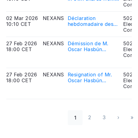
February 23, 2026
Comp
to February 27, 2026
02 Mar 2026
NEXANS
Déclaration
5020
10:10 CET
hebdomadaire des
Electr
transactions sur
Comp
actions propres du
23 février 2026 au
27 Feb 2026
NEXANS
Démission de M.
5020
27 février 2026
18:00 CET
Oscar Hasbún
Electr
Martínez de son
Comp
mandat
d’administrateur de
Nexans à compter
27 Feb 2026
NEXANS
Resignation of Mr.
5020
du 20 mai 2026
18:00 CET
Oscar Hasbún
Electr
Martínez from his
Comp
position as Director
of Nexans as of May
20th, 2026
Pagination
2
3
›
»
1
››
Las