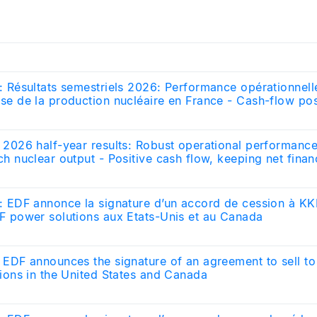
: Résultats semestriels 2026: Performance opérationnelle
se de la production nucléaire en France - Cash-flow pos
tabilité de la dette financière nette
 2026 half-year results: Robust operational performance 
ch nuclear output - Positive cash flow, keeping net finan
: EDF annonce la signature d’un accord de cession à KKR
F power solutions aux Etats-Unis et au Canada
 EDF announces the signature of an agreement to sell 
tions in the United States and Canada