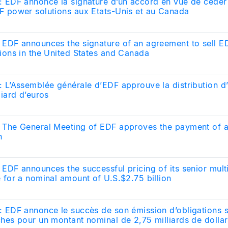
: EDF annonce la signature d’un accord en vue de céder l
F power solutions aux Etats-Unis et au Canada
 EDF announces the signature of an agreement to sell 
tions in the United States and Canada
: L’Assemblée générale d’EDF approuve la distribution d
liard d’euros
 The General Meeting of EDF approves the payment of a
n
 EDF announces the successful pricing of its senior mul
e for a nominal amount of U.S.$2.75 billion
: EDF annonce le succès de son émission d’obligations s
ches pour un montant nominal de 2,75 milliards de dollar