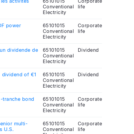
es activités
65101015
Corporate
Conventional
life
Electricity
EDF power
65101015
Corporate
Conventional
life
Electricity
’un dividende de
65101015
Dividend
Conventional
Electricity
 dividend of €1
65101015
Dividend
Conventional
Electricity
ti-tranche bond
65101015
Corporate
Conventional
life
Electricity
enior multi-
65101015
Corporate
s U.S.
Conventional
life