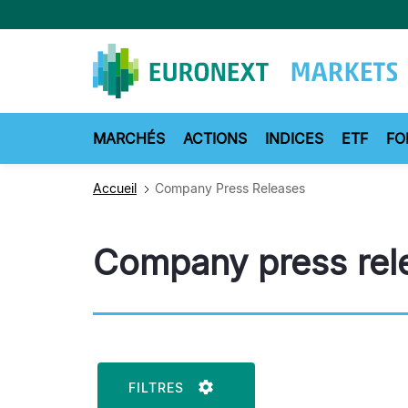
Aller
au
contenu
principal
MARCHÉS
ACTIONS
INDICES
ETF
FO
Accueil
Company Press Releases
Company press rel
FILTRES