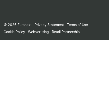
Footer
© 2026 Euronext
Privacy Statement
Terms of Use
Cookie Policy
Webvertising
Retail Partnership
Small
Print
Menu