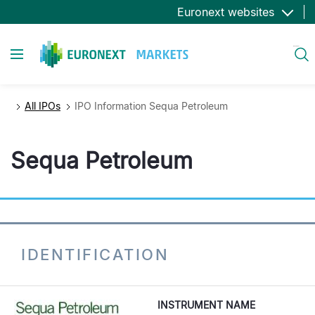
Aller
Euronext websites
au
contenu
Toggle navigation
Rechercher
principal
All IPOs
IPO Information Sequa Petroleum
Sequa Petroleum
IDENTIFICATION
INSTRUMENT NAME