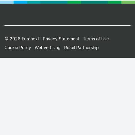
Footer
© 2026 Euronext
Privacy Statement
Terms of Use
Cookie Policy
Webvertising
Retail Partnership
Small
Print
Menu