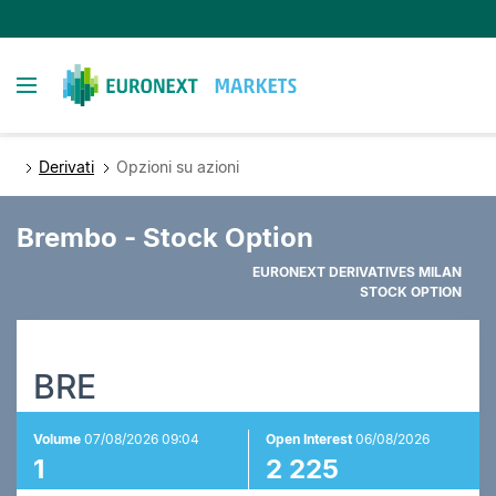
Salta
al
contenuto
Toggle navigation
principale
Derivati
Opzioni su azioni
Brembo - Stock Option
EURONEXT DERIVATIVES MILAN
STOCK OPTION
BRE
Volume
07/08/2026 09:04
Open Interest
06/08/2026
1
2 225