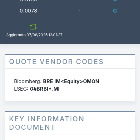
0.0078
-
C
Aggiornato
07/08/2026 13:01:37
QUOTE VENDOR CODES
Bloomberg:
BRE IM<Equity>OMON
LSEG:
0#BRBI*.MI
KEY INFORMATION
DOCUMENT