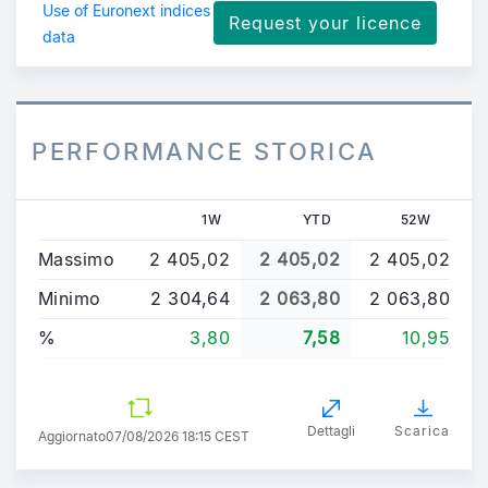
Use of Euronext indices
Request your licence
data
PERFORMANCE STORICA
1W
YTD
52W
Massimo
2 405,02
2 405,02
2 405,02
Minimo
2 304,64
2 063,80
2 063,80
%
3,80
7,58
10,95
Dettagli
Scarica
Aggiornato
07/08/2026 18:15 CEST