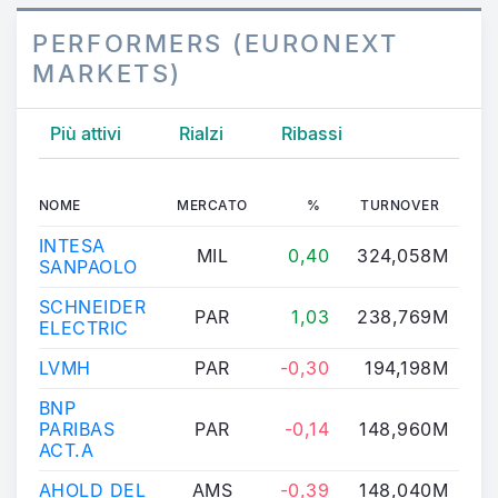
PERFORMERS (EURONEXT
MARKETS)
Più attivi
Rialzi
Ribassi
NOME
MERCATO
%
TURNOVER
L
INTESA
MIL
0,40
324,058M
6
SANPAOLO
SCHNEIDER
PAR
1,03
238,769M
30
ELECTRIC
LVMH
PAR
-0,30
194,198M
48
BNP
PARIBAS
PAR
-0,14
148,960M
1
ACT.A
AHOLD DEL
AMS
-0,39
148,040M
3