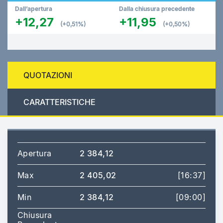
Dall’apertura
Dalla chiusura precedente
+12,27
+11,95
(+0,51%)
(+0,50%)
QUOTAZIONI
CARATTERISTICHE
Apertura
2 384,12
Max
2 405,02
[16:37]
Min
2 384,12
[09:00]
Chiusura