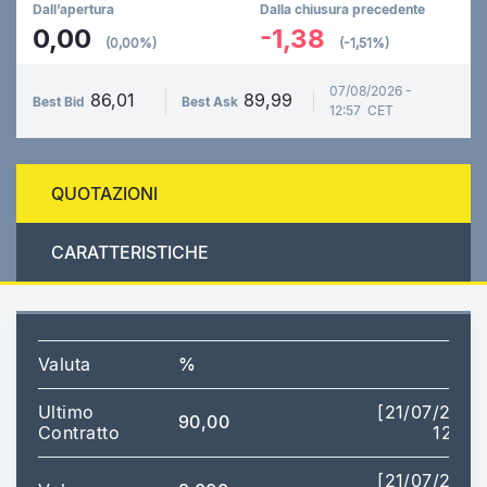
Dall’apertura
Dalla chiusura precedente
0,00
-1,38
(0,00%)
(-1,51%)
07/08/2026 -
86,01
89,99
Best Bid
Best Ask
12:57 CET
QUOTAZIONI
CARATTERISTICHE
Valuta
%
Ultimo
[21/07/2026
90,00
Contratto
12:41]
[21/07/2026