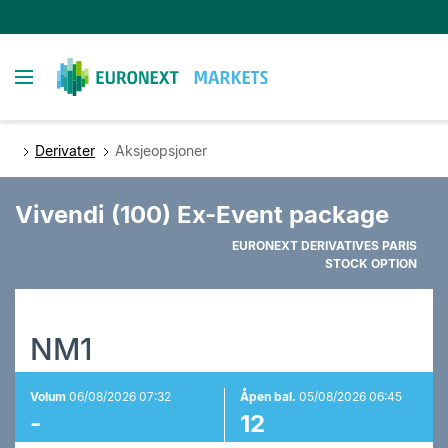
Hopp
til
hovedinnhold
Toggle navigation
Derivater
Aksjeopsjoner
Vivendi (100) Ex-Event package
EURONEXT DERIVATIVES PARIS
STOCK OPTION
NM1
Volum
06/08/2026 07:32
Åpen bal.
05/08/2026 06:45
-
12