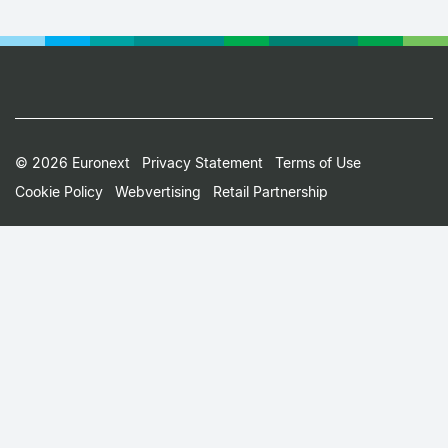
Footer
© 2026 Euronext
Privacy Statement
Terms of Use
Cookie Policy
Webvertising
Retail Partnership
Small
Print
Menu