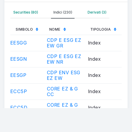
Securities (80)
Indici (230)
Derivati (3)
SIMBOLO
NOME
TIPOLOGIA
CDP E ESG EZ
EESGG
Index
EW GR
CDP E ESG EZ
EESGN
Index
EW NR
CDP ENV ESG
EESGP
Index
EZ EW
CORE EZ & G
ECC5P
Index
CC
CORE EZ & G
ECC5D
Index
CC D5%
Dettagli