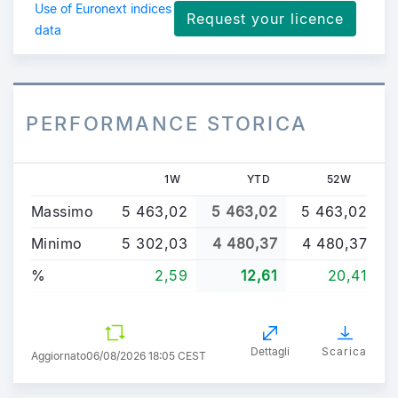
Use of Euronext indices
Request your licence
data
PERFORMANCE STORICA
1W
YTD
52W
Massimo
5 463,02
5 463,02
5 463,02
Minimo
5 302,03
4 480,37
4 480,37
%
2,59
12,61
20,41
Dettagli
Scarica
Aggiornato
06/08/2026 18:05 CEST