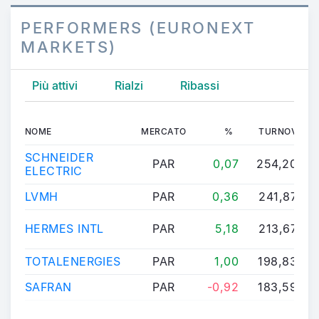
PERFORMERS (EURONEXT
MARKETS)
Più attivi
Rialzi
Ribassi
NOME
MERCATO
%
TURNOVER
SCHNEIDER
PAR
0,07
254,203M
ELECTRIC
LVMH
PAR
0,36
241,879M
HERMES INTL
PAR
5,18
213,679M
TOTALENERGIES
PAR
1,00
198,834M
SAFRAN
PAR
-0,92
183,593M