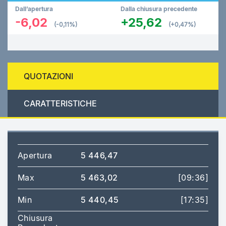
Dall’apertura
Dalla chiusura precedente
-6,02
+25,62
(-0,11%)
(+0,47%)
QUOTAZIONI
CARATTERISTICHE
Apertura
5 446,47
Max
5 463,02
[09:36]
Min
5 440,45
[17:35]
Chiusura