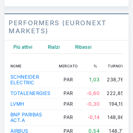
PERFORMERS (EURONEXT
MARKETS)
Più attivi
Rialzi
Ribassi
NOME
MERCATO
%
TURNOVER
SCHNEIDER
PAR
1,03
238,769M
ELECTRIC
TOTALENERGIES
PAR
-0,60
222,858M
LVMH
PAR
-0,30
194,198M
BNP PARIBAS
PAR
-0,14
148,960M
ACT.A
AIRBUS
PAR
0,54
148,771M