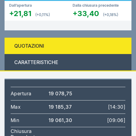
Dall’apertura
Dalla chiusura precedente
+21,81
+33,40
(+0,11%)
(+0,18%)
QUOTAZIONI
CARATTERISTICHE
Apertura
19 078,75
Max
19 185,37
[14:30]
Min
19 061,30
[09:06]
Chiusura