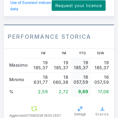
Use of Euronext indices
Request your licence
data
PERFORMANCE STORICA
1W
1M
YTD
52W
19
19
19
19
Massimo
185,37
185,37
185,37
185,37
18
18
16
16
Minimo
631,77
060,38
057,59
057,59
%
2,59
2,72
9,69
17,08
Dettagli
Scarica
Aggiornato
07/08/2026 18:05 CEST