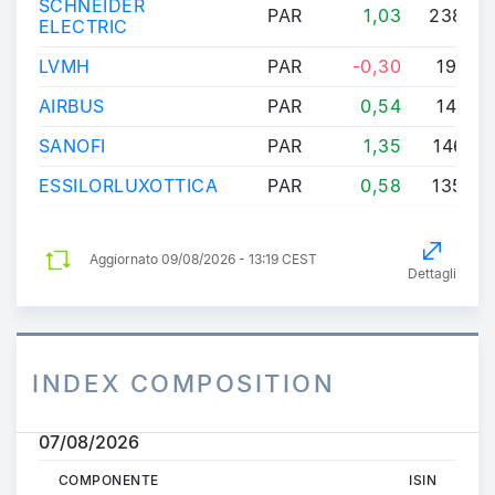
SCHNEIDER
PAR
1,03
238,7
ELECTRIC
LVMH
PAR
-0,30
194,1
AIRBUS
PAR
0,54
148,7
SANOFI
PAR
1,35
146,7
ESSILORLUXOTTICA
PAR
0,58
135,7
Aggiornato
09/08/2026 - 13:19 CEST
Dettagli
INDEX COMPOSITION
07/08/2026
COMPONENTE
ISIN