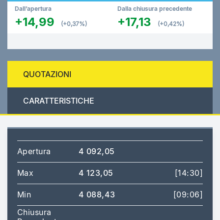
Dall’apertura
Dalla chiusura precedente
+14,99
+17,13
(+0,37%)
(+0,42%)
QUOTAZIONI
CARATTERISTICHE
Apertura
4 092,05
Max
4 123,05
[14:30]
Min
4 088,43
[09:06]
Chiusura