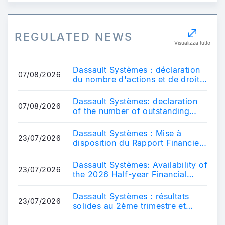
REGULATED NEWS
Visualizza tutto
Dassault Systèmes : déclaration
07/08/2026
du nombre d'actions et de droits
de vote au 31 juillet 2026
Dassault Systèmes: declaration
07/08/2026
of the number of outstanding
shares and voting rights as of
July 3...
Dassault Systèmes : Mise à
23/07/2026
disposition du Rapport Financier
Semestriel 2026
Dassault Systèmes: Availability of
23/07/2026
the 2026 Half-year Financial
Report
Dassault Systèmes : résultats
23/07/2026
solides au 2ème trimestre et
confirmation des objectifs