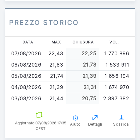
PREZZO STORICO
Salta
DATA
MAX
CHIUSURA
VOL.
al
07/08/2026
22,43
22,25
1 770 896
contenuto
principale
06/08/2026
21,83
21,73
1 533 911
05/08/2026
21,74
21,39
1 656 194
04/08/2026
21,39
21,31
1 674 970
03/08/2026
21,44
20,75
2 897 382
Aggiornato 07/08/2026 17:35
Aiuto
Dettagli
Scarica
CEST