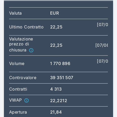
Valuta
EUR
[07/08/2
Ultimo Contratto
22,25
17
Valutazione
prezzo di
22,25
[07/08/20
chiusura
[07/08/2
Volume
1 770 896
17
Controvalore
39 351 507
Contratti
4 313
VWAP
22,2212
Apertura
21,84