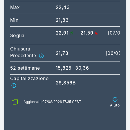
Max
22,43
[17
Min
21,83
[09:
22,91
21,59
[07/08/2
Soglia
17
Chiusura
21,73
[06/08/20
Precedente
52 settimane
15,825
30,36
Capitalizzazione
29,856B
Aggiornato 07/08/2026 17:35 CEST
Aiuto