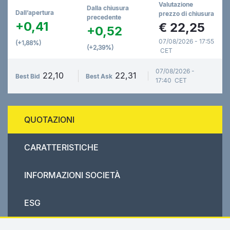
Valutazione
Dalla chiusura
Dall’apertura
prezzo di chiusura
precedente
+0,41
€
22,25
+0,52
07/08/2026 - 17:55
(+1,88%)
(+2,39%)
CET
07/08/2026 -
22,10
22,31
Best Bid
Best Ask
17:40 CET
QUOTAZIONI
CARATTERISTICHE
INFORMAZIONI SOCIETÀ
ESG