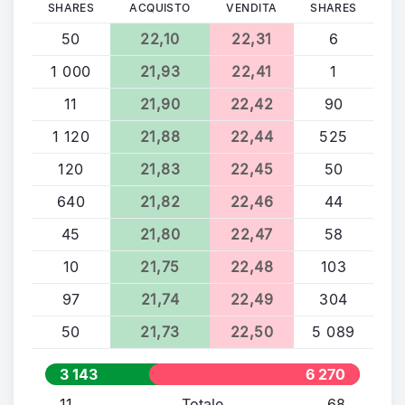
SHARES
ACQUISTO
VENDITA
SHARES
50
22,10
22,31
6
1 000
21,93
22,41
1
11
21,90
22,42
90
1 120
21,88
22,44
525
120
21,83
22,45
50
640
21,82
22,46
44
45
21,80
22,47
58
10
21,75
22,48
103
97
21,74
22,49
304
50
21,73
22,50
5 089
3 143
6 270
11
Totale
68