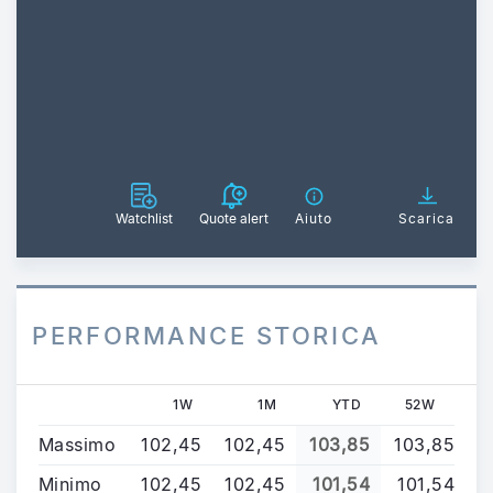
Watchlist
Quote alert
Aiuto
Scarica
PERFORMANCE STORICA
1W
1M
YTD
52W
Massimo
102,45
102,45
103,85
103,85
Minimo
102,45
102,45
101,54
101,54