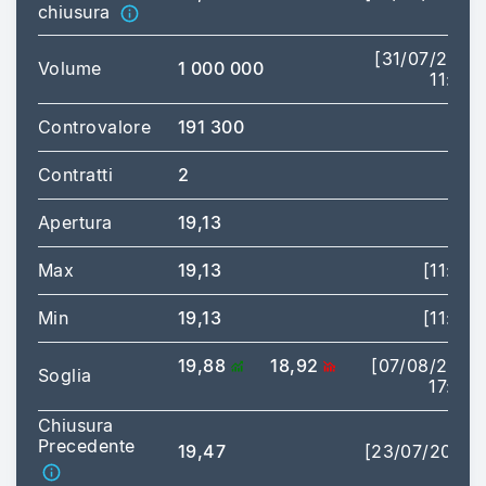
chiusura
[31/07/2026
Volume
1 000 000
11:02]
Controvalore
191 300
Contratti
2
Apertura
19,13
Max
19,13
[11:02]
Min
19,13
[11:02]
19,88
18,92
[07/08/2026
Soglia
17:35]
Chiusura
Precedente
19,47
[23/07/2026]