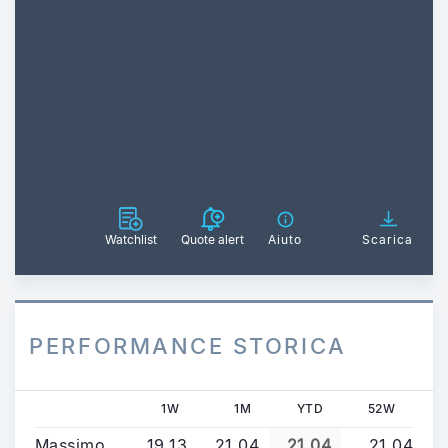
Watchlist
Quote alert
Aiuto
Scarica
PERFORMANCE STORICA
1W
1M
YTD
52W
Massimo
19,13
21,04
21,04
21,04