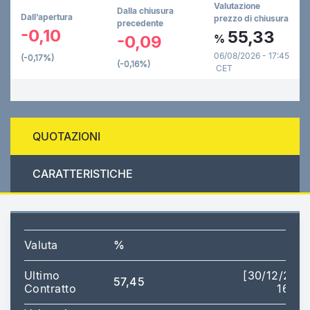
Valutazione
Dalla chiusura
Dall’apertura
prezzo di chiusura
precedente
-0,10
55,33
-0,09
%
06/08/2026 - 17:45
(-0,17%)
(-0,16%)
CET
QUOTAZIONI
CARATTERISTICHE
Valuta
%
Ultimo
[30/12/202
57,45
Contratto
16:43