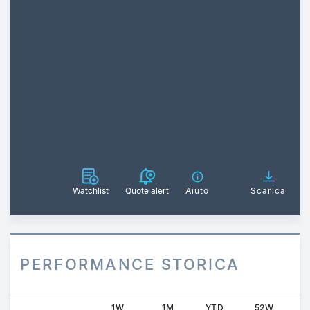
Watchlist
Quote alert
Aiuto
Scarica
PERFORMANCE STORICA
1W
1M
YTD
52W