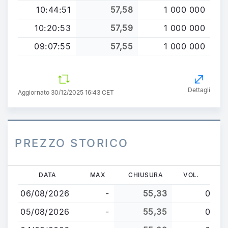
10:44:51
57,58
1 000 000
10:20:53
57,59
1 000 000
09:07:55
57,55
1 000 000
Dettagli
Aggiornato 30/12/2025 16:43 CET
PREZZO STORICO
Salta
DATA
MAX
CHIUSURA
VOL.
al
06/08/2026
-
55,33
0
contenuto
principale
05/08/2026
-
55,35
0