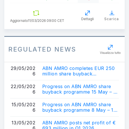
Dettagli
Scarica
Aggiornato
11/03/2026 09:00 CET
REGULATED NEWS
Visualizza tutto
29/05/202
ABN AMRO completes EUR 250
6
million share buyback
programme
22/05/202
Progress on ABN AMRO share
6
buyback programme 15 May – 21
May 2026
15/05/202
Progress on ABN AMRO share
6
buyback programme 8 May – 14
May 2026
13/05/202
ABN AMRO posts net profit of €
6
693 million in Q1 2026