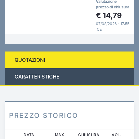
Valutazione
prezzo di chiusura
€
14,79
07/08/2026 - 17:55
CET
QUOTAZIONI
CARATTERISTICHE
PREZZO STORICO
Salta
DATA
MAX
CHIUSURA
VOL.